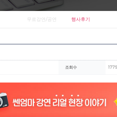
무료강연/공연
행사후기
조회수
177