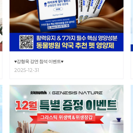
♥강형욱 강연 참석 이벤트♥
2025-12-31